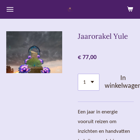
Ga
direct
naar
Jaarorakel Yule
de
hoofdinhoud
€ 77,00
In
winkelwage
Een jaar in energie
vooruit reizen om
inzichten en handvatten