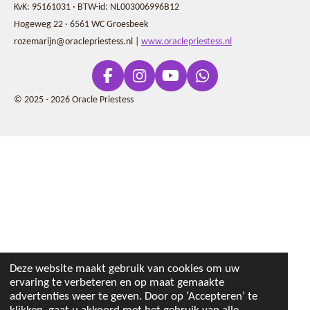
KvK: 95161031 · BTW-id: NL003006996B12
Hogeweg 22 · 6561 WC Groesbeek
rozemarijn@oraclepriestess.nl |
www.oraclepriestess.nl
F
I
Y
W
a
n
o
h
© 2025 - 2026 Oracle Priestess
c
s
u
a
e
t
T
t
b
a
u
s
o
g
b
A
o
r
e
p
k
a
p
m
Deze website maakt gebruik van cookies om uw
ervaring te verbeteren en op maat gemaakte
advertenties weer te geven. Door op ‘Accepteren’ te