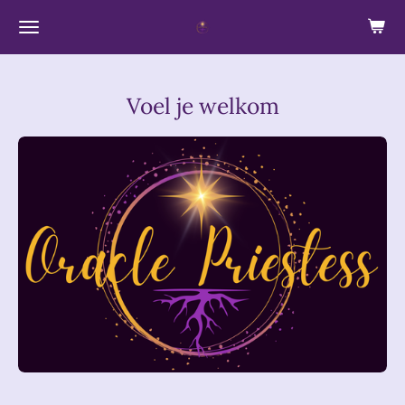
Ga
direct
naar
Voel je welkom
de
hoofdinhoud