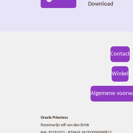
Download
Contact
Winkel
Algemene voorw
Oracle Priestess
Rozemarijn vdf van den Brink
KvK: 95161031 · BTW-id: NL003006996B12