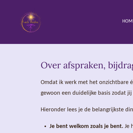
Ga
direct
HOM
naar
de
hoofdinhoud
Over afspraken, bijd
Omdat ik werk met het onzichtbare é
gewoon een duidelijke basis zodat jij
Hieronder lees je de belangrijkste din
Je bent welkom zoals je bent.
Je h