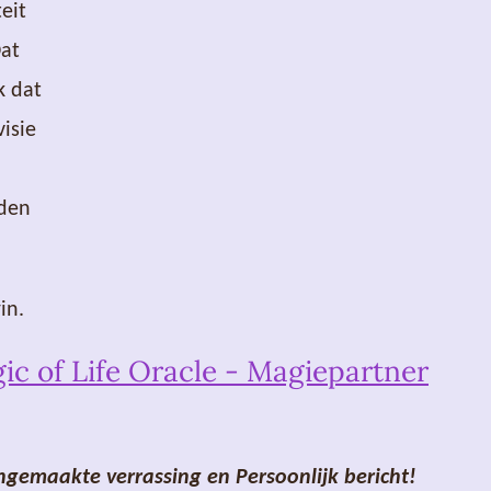
eit
Dat
k dat
visie
nden
in.
c of Life Oracle - Magiepartner
angemaakte verrassing en Persoonlijk bericht!