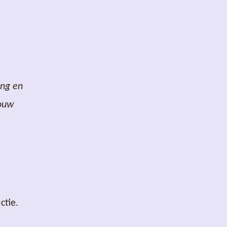
ing en
jouw
ctie.