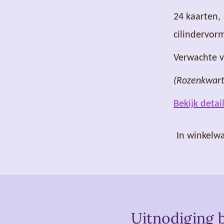
24 kaarten,
cilindervor
Verwachte v
(Rozenkwart
Bekijk detai
In winkelw
Uitnodiging b