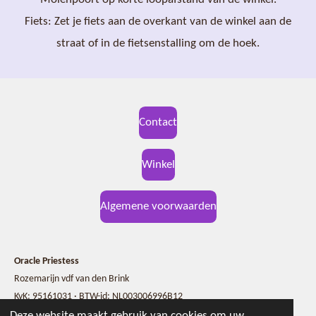
Fiets: Zet je fiets aan de overkant van de winkel aan de
straat of in de fietsenstalling om de hoek.
Contact
Winkel
Algemene voorwaarden
Oracle Priestess
Rozemarijn vdf van den Brink
KvK: 95161031 · BTW-id: NL003006996B12
Hogeweg 22 · 6561 WC Groesbeek
Deze website maakt gebruik van cookies om uw